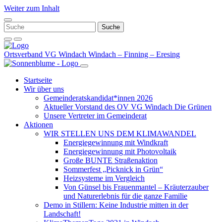
Weiter zum Inhalt
Ortsverband VG Windach
Windach – Finning – Eresing
Startseite
Wir über uns
Gemeinderatskandidat*innen 2026
Aktueller Vorstand des OV VG Windach Die Grünen
Unsere Vertreter im Gemeinderat
Aktionen
WIR STELLEN UNS DEM KLIMAWANDEL
Energiegewinnung mit Windkraft
Energiegewinnung mit Photovoltaik
Große BUNTE Straßenaktion
Sommerfest „Picknick in Grün“
Heizsysteme im Vergleich
Von Günsel bis Frauenmantel – Kräuterzauber
und Naturerlebnis für die ganze Familie
Demo in Stillern: Keine Industrie mitten in der
Landschaft!